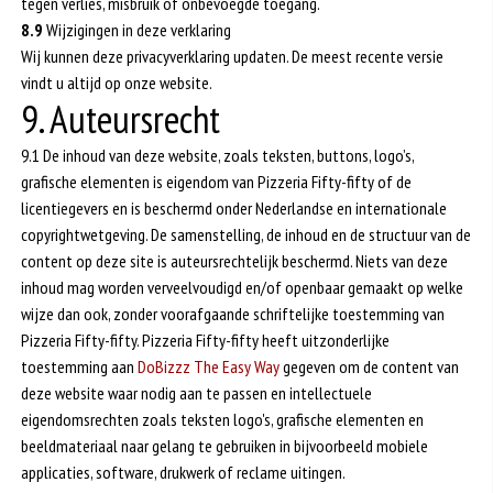
tegen verlies, misbruik of onbevoegde toegang.
8.9
Wijzigingen in deze verklaring
Wij kunnen deze privacyverklaring updaten. De meest recente versie
vindt u altijd op onze website.
9. Auteursrecht
9.1 De inhoud van deze website, zoals teksten, buttons, logo’s,
grafische elementen is eigendom van Pizzeria Fifty-fifty of de
licentiegevers en is beschermd onder Nederlandse en internationale
copyrightwetgeving. De samenstelling, de inhoud en de structuur van de
content op deze site is auteursrechtelijk beschermd. Niets van deze
inhoud mag worden verveelvoudigd en/of openbaar gemaakt op welke
wijze dan ook, zonder voorafgaande schriftelijke toestemming van
Pizzeria Fifty-fifty. Pizzeria Fifty-fifty heeft uitzonderlijke
toestemming aan
DoBizzz The Easy Way
gegeven om de content van
deze website waar nodig aan te passen en intellectuele
eigendomsrechten zoals teksten logo's, grafische elementen en
beeldmateriaal naar gelang te gebruiken in bijvoorbeeld mobiele
applicaties, software, drukwerk of reclame uitingen.