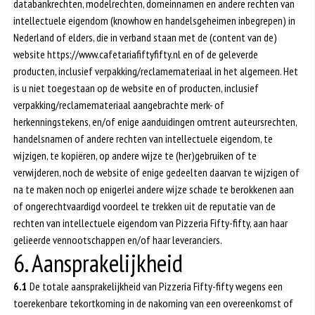
databankrechten, modelrechten, domeinnamen en andere rechten van
intellectuele eigendom (knowhow en handelsgeheimen inbegrepen) in
Nederland of elders, die in verband staan met de (content van de)
website https://www.cafetariafiftyfifty.nl en of de geleverde
producten, inclusief verpakking/reclamemateriaal in het algemeen. Het
is u niet toegestaan op de website en of producten, inclusief
verpakking/reclamemateriaal aangebrachte merk- of
herkenningstekens, en/of enige aanduidingen omtrent auteursrechten,
handelsnamen of andere rechten van intellectuele eigendom, te
wijzigen, te kopiëren, op andere wijze te (her)gebruiken of te
verwijderen, noch de website of enige gedeelten daarvan te wijzigen of
na te maken noch op enigerlei andere wijze schade te berokkenen aan
of ongerechtvaardigd voordeel te trekken uit de reputatie van de
rechten van intellectuele eigendom van Pizzeria Fifty-fifty, aan haar
gelieerde vennootschappen en/of haar leveranciers.
6. Aansprakelijkheid
6.1
De totale aansprakelijkheid van Pizzeria Fifty-fifty wegens een
toerekenbare tekortkoming in de nakoming van een overeenkomst of